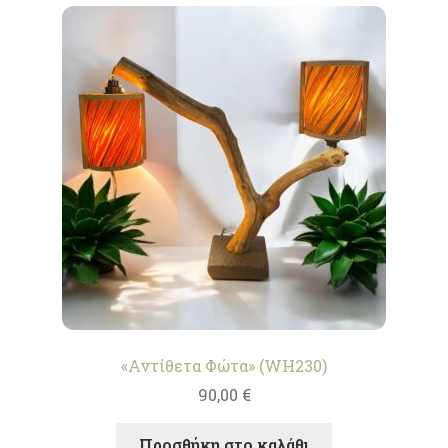
«Αντίθετα Φώτα» (WH230)
90,00
€
Προσθήκη στο καλάθι