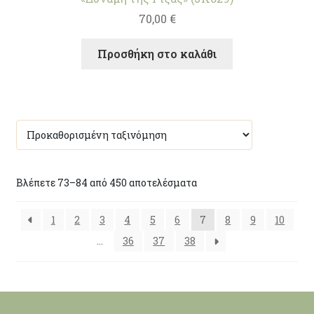
70,00
€
Προσθήκη στο καλάθι
Βλέπετε 73–84 από 450 αποτελέσματα
1
2
3
4
5
6
7
8
9
10
…
36
37
38