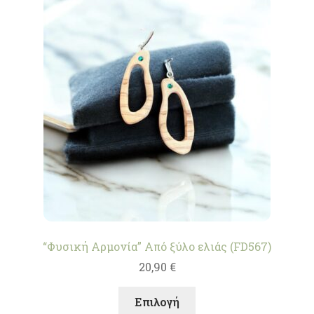
“Φυσική Αρμονία” Από ξύλο ελιάς (FD567)
20,90
€
Αυτό
Επιλογή
το