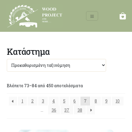
Κατάστημα
Βλέπετε 73–84 από 450 αποτελέσματα
1
2
3
4
5
6
7
8
9
10
…
36
37
38