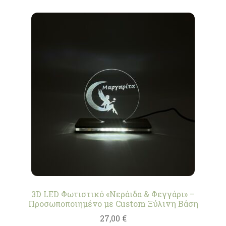
3D LED Φωτιστικό «Νεράιδα & Φεγγάρι» –
Προσωποποιημένο με Custom Ξύλινη Βάση
27,00
€