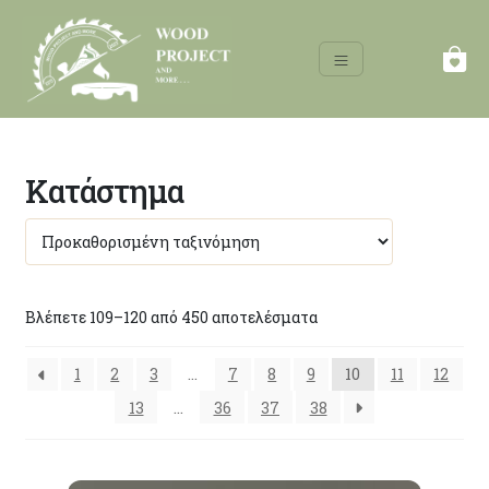
Κατάστημα
Βλέπετε 109–120 από 450 αποτελέσματα
1
2
3
…
7
8
9
10
11
12
13
…
36
37
38