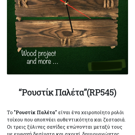
“Ρουστίκ Παλέτα”(RP545)
Το
"Ρουστίκ Παλέτα"
είναι ένα χειροποίητο ρολόι
τοίχου που αποπνέει αυθεντικότητα και ζεστασιά.
Οι τρεις ξύλινες σανίδες ενώνονται μεταξύ τους
με εμφανή δεσίματα και σχοινί, δημιουργώντας