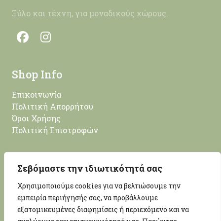
Ξύλο και τέχνη, για μοναδικούς χώρους.
Shop Info
Επικοινωνία
Πολιτική Απορρήτου
Όροι Χρήσης
Πολιτική Επιστροφών
Επικοινωνία
Σεβόμαστε την ιδιωτικότητά σας
Χρησιμοποιούμε cookies για να βελτιώσουμε την
Νίκου Λευτεριώτη 14, Κέρκυρα, 49100
εμπειρία περιήγησής σας, να προβάλλουμε
info@woodprojectmore.com
εξατομικευμένες διαφημίσεις ή περιεχόμενο και να
+30 26613 01247