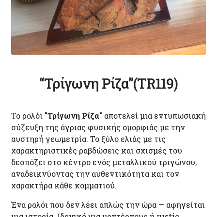
“Τρίγωνη Ρίζα”(TR119)
Το ρολόι
"Τρίγωνη Ρίζα"
αποτελεί μια εντυπωσιακή
σύζευξη της άγριας φυσικής ομορφιάς με την
αυστηρή γεωμετρία. Το ξύλο ελιάς με τις
χαρακτηριστικές ραβδώσεις και σχισμές του
δεσπόζει στο κέντρο ενός μεταλλικού τριγώνου,
αναδεικνύοντας την αυθεντικότητα και τον
χαρακτήρα κάθε κομματιού.
Ένα ρολόι που δεν λέει απλώς την ώρα — αφηγείται
μια ιστορία. Ιδανικό για μοντέρνους ή rustic