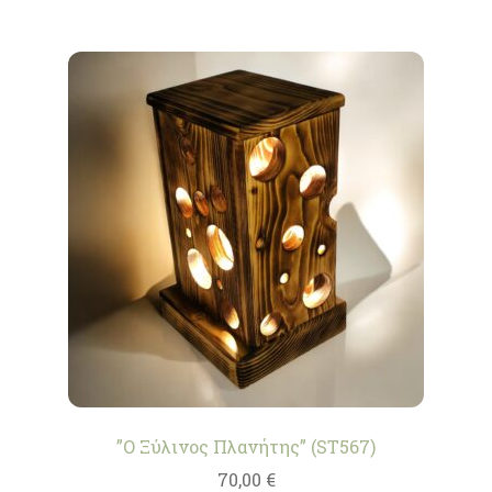
”Ο Ξύλινος Πλανήτης” (ST567)
70,00
€