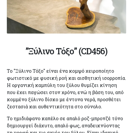
”Ξύλινο Τόξο” (CD456)
Το
"Ξύλινο Τόξο"
είναι ένα κομψό χειροποίητο
φωτιστικό με φυσική ροή και αισθητική ισορροπία.
Η οργανική καμπύλη του ξύλου θυμίζει κίνηση
που έχει παγώσει στον χρόνο, ενώ η βάση του, από
κομμένο ξύλινο δίσκο με έντονα νερά, προσθέτει
ζεστασιά και αυθεντικότητα στο σύνολο.
Το ημιδιάφανο καπέλο σε απαλό ροζ-μπρονζέ τόνο
δημιουργεί διάχυτο, απαλό φως, αναδεικνύοντας
τη μορφή και τις σκιές του ξύλου. Είναι ιδανικό