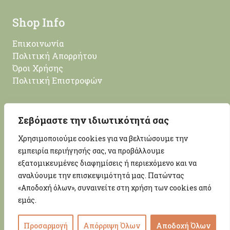
Shop Info
Επικοινωνία
Πολιτική Απορρήτου
Όροι Χρήσης
Πολιτική Επιστροφών
Επικοινωνία
Σεβόμαστε την ιδιωτικότητά σας
Χρησιμοποιούμε cookies για να βελτιώσουμε την
Νίκου Λευτεριώτη 14, Κέρκυρα, 49100
εμπειρία περιήγησής σας, να προβάλλουμε
info@woodprojectmore.com
εξατομικευμένες διαφημίσεις ή περιεχόμενο και να
+30 26613 01247
αναλύουμε την επισκεψιμότητά μας. Πατώντας
ΑΡ. ΓΕΜΗ: 169715652000
«Αποδοχή όλων», συναινείτε στη χρήση των cookies από
εμάς.
Crafted with
by
Impluto
Προσαρμογή
Απόρριψη Όλων
Αποδοχή Όλων