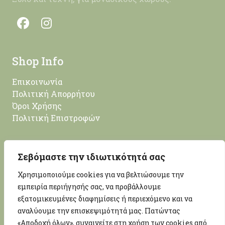
Shop Info
Επικοινωνία
Πολιτική Απορρήτου
Όροι Χρήσης
Πολιτική Επιστροφών
Επικοινωνία
Σεβόμαστε την ιδιωτικότητά σας
Χρησιμοποιούμε cookies για να βελτιώσουμε την
Νίκου Λευτεριώτη 14, Κέρκυρα, 49100
εμπειρία περιήγησής σας, να προβάλλουμε
info@woodprojectmore.com
εξατομικευμένες διαφημίσεις ή περιεχόμενο και να
+30 26613 01247
αναλύουμε την επισκεψιμότητά μας. Πατώντας
ΑΡ. ΓΕΜΗ: 169715652000
«Αποδοχή όλων», συναινείτε στη χρήση των cookies από