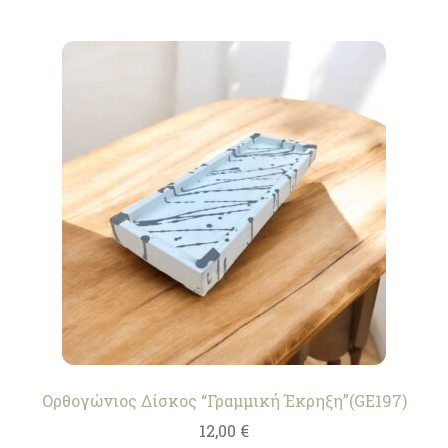
Ορθογώνιος Δίσκος “Γραμμική Έκρηξη”(GE197)
12,00
€