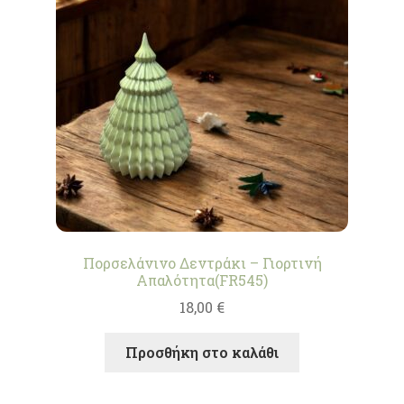
Πορσελάνινο Δεντράκι – Γιορτινή
Απαλότητα(FR545)
18,00
€
Προσθήκη στο καλάθι